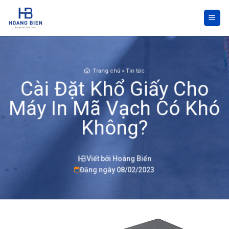
Skip
to
content
Trang chủ
»
Tin tức
Cài Đặt Khổ Giấy Cho
Máy In Mã Vạch Có Khó
Không?
Viết bởi Hoàng Biển
Đăng ngày 08/02/2023