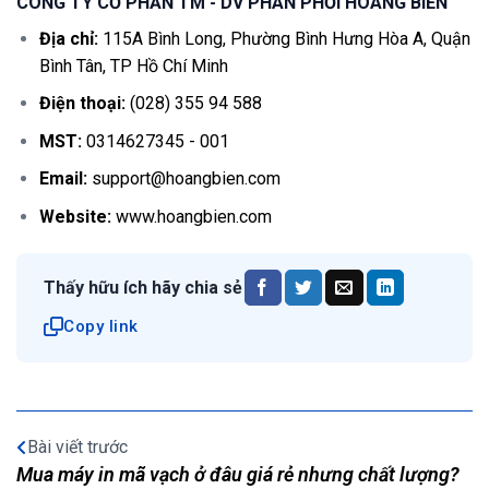
CÔNG TY CỔ PHẦN TM - DV PHÂN PHỐI HOÀNG BIỂN
Địa chỉ:
115A Bình Long, Phường Bình Hưng Hòa A, Quận
Bình Tân, TP Hồ Chí Minh
Điện thoại:
(028) 355 94 588
MST:
0314627345 - 001
Email:
support@hoangbien.com
Website:
www.hoangbien.com
Thấy hữu ích hãy chia sẻ
Copy link
Bài viết trước
Mua máy in mã vạch ở đâu giá rẻ nhưng chất lượng?