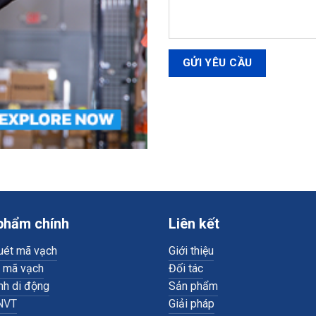
phẩm chính
Liên kết
uét mã vạch
Giới thiệu
n mã vạch
Đối tác
nh di động
Sản phẩm
NVT
Giải pháp