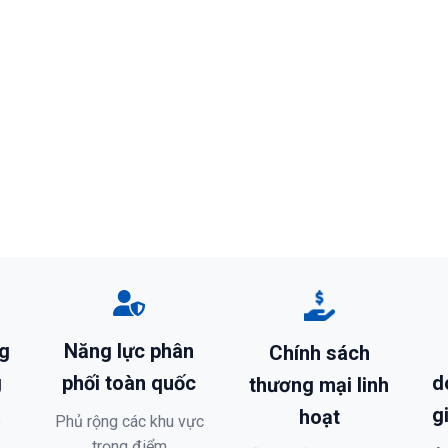
g
Năng lực phân
Chính sách
g
phối toàn quốc
d
thương mại linh
g
hoạt
p
Phủ rộng các khu vực
trọng điểm