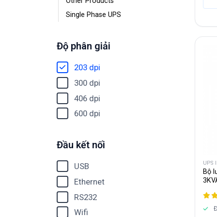
Other Products
Single Phase UPS
Độ phân giải
203 dpi
300 dpi
406 dpi
600 dpi
Đầu kết nối
UPS 
USB
Bộ l
3KV
Ethernet
RS232
Đ
Wifi