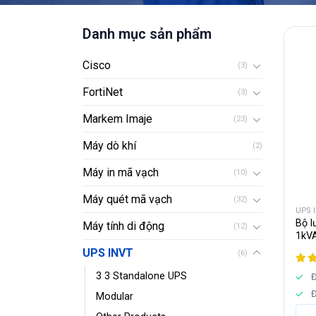
Danh mục sản phẩm
Cisco
(3)
FortiNet
(3)
Markem Imaje
(23)
Máy dò khí
(2)
Máy in mã vạch
(10)
Máy quét mã vạch
(32)
UPS 
Bộ l
Máy tính di động
(12)
1kV
UPS INVT
(6)
3 3 Standalone UPS
Đ
Đ
Modular