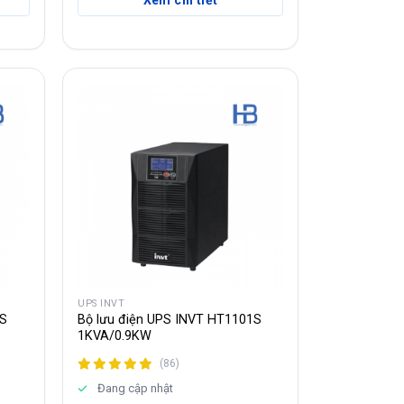
Xem chi tiết
UPS INVT
2S
Bộ lưu điện UPS INVT HT1101S
1KVA/0.9KW
(86)
Đang cập nhật