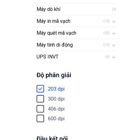
Máy dò khí
(2)
Máy in mã vạch
(10)
Máy quét mã vạch
(32)
Máy tính di động
(12)
UPS INVT
(6)
Độ phân giải
203 dpi
300 dpi
406 dpi
600 dpi
Đầu kết nối