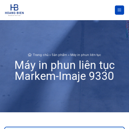
Skip
to
content
Trang chủ
»
Sản phẩm
»
Máy in phun liên tục
Máy in phun liên tục
Markem-Imaje 9330