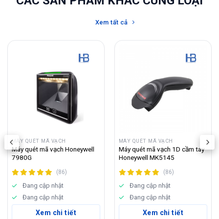
CÁC SẢN PHẨM KHÁC CÙNG LOẠI
Xem tất cả
MÁY QUÉT MÃ VẠCH
MÁY QUÉT MÃ VẠCH
Máy quét mã vạch Honeywell
Máy quét mã vạch 1D cầm tay
7980G
Honeywell MK5145
(86)
(86)
Đang cập nhật
Đang cập nhật
Đang cập nhật
Đang cập nhật
Xem chi tiết
Xem chi tiết