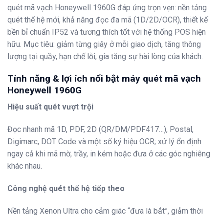
quét mã vạch Honeywell 1960G đáp ứng trọn vẹn: nền tảng
quét thế hệ mới, khả năng đọc đa mã (1D/2D/OCR), thiết kế
bền bỉ chuẩn IP52 và tương thích tốt với hệ thống POS hiện
hữu. Mục tiêu: giảm từng giây ở mỗi giao dịch, tăng thông
lượng tại quầy, hạn chế lỗi, gia tăng sự hài lòng của khách.
Tính năng & lợi ích nổi bật máy quét mã vạch
Honeywell 1960G
Hiệu suất quét vượt trội
Đọc nhanh mã 1D, PDF, 2D (QR/DM/PDF417…), Postal,
Digimarc, DOT Code và một số ký hiệu OCR; xử lý ổn định
ngay cả khi mã mờ, trầy, in kém hoặc đưa ở các góc nghiêng
khác nhau.
Công nghệ quét thế hệ tiếp theo
Nền tảng Xenon Ultra cho cảm giác “đưa là bắt”, giảm thời