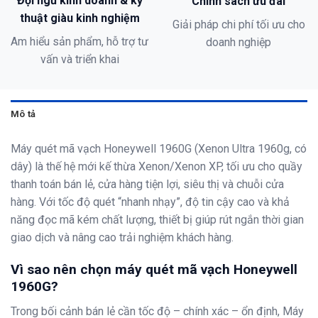
Đội ngũ kinh doanh & kỹ
Chính sách ưu đãi
thuật giàu kinh nghiệm
Giải pháp chi phí tối ưu cho
Am hiểu sản phẩm, hỗ trợ tư
doanh nghiệp
vấn và triển khai
Mô tả
Máy quét mã vạch Honeywell 1960G (Xenon Ultra 1960g, có
dây) là thế hệ mới kế thừa Xenon/Xenon XP, tối ưu cho quầy
thanh toán bán lẻ, cửa hàng tiện lợi, siêu thị và chuỗi cửa
hàng. Với tốc độ quét “nhanh nhạy”, độ tin cậy cao và khả
năng đọc mã kém chất lượng, thiết bị giúp rút ngắn thời gian
giao dịch và nâng cao trải nghiệm khách hàng.
Vì sao nên chọn máy quét mã vạch Honeywell
1960G?
Trong bối cảnh bán lẻ cần tốc độ – chính xác – ổn định, Máy