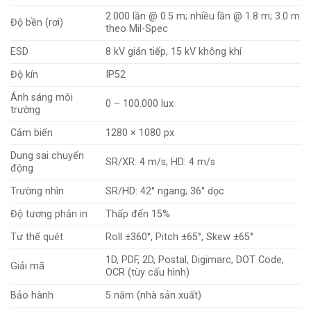
2.000 lần @ 0.5 m; nhiều lần @ 1.8 m; 3.0 m
Độ bền (rơi)
theo Mil-Spec
ESD
8 kV gián tiếp, 15 kV không khí
Độ kín
IP52
Ánh sáng môi
0 – 100.000 lux
trường
Cảm biến
1280 × 1080 px
Dung sai chuyển
SR/XR: 4 m/s; HD: 4 m/s
động
Trường nhìn
SR/HD: 42° ngang; 36° dọc
Độ tương phản in
Thấp đến 15%
Tư thế quét
Roll ±360°, Pitch ±65°, Skew ±65°
1D, PDF, 2D, Postal, Digimarc, DOT Code,
Giải mã
OCR (tùy cấu hình)
Bảo hành
5 năm (nhà sản xuất)