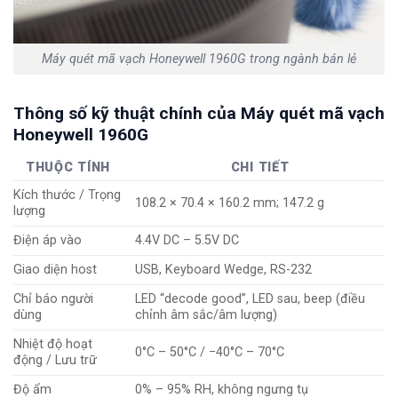
Máy quét mã vạch Honeywell 1960G trong ngành bán lẻ
Thông số kỹ thuật chính của Máy quét mã vạch
Honeywell 1960G
THUỘC TÍNH
CHI TIẾT
Kích thước / Trọng
108.2 × 70.4 × 160.2 mm; 147.2 g
lượng
Điện áp vào
4.4V DC – 5.5V DC
Giao diện host
USB, Keyboard Wedge, RS-232
Chỉ báo người
LED “decode good”, LED sau, beep (điều
dùng
chỉnh âm sắc/âm lượng)
Nhiệt độ hoạt
0°C – 50°C / −40°C – 70°C
động / Lưu trữ
Độ ẩm
0% – 95% RH, không ngưng tụ