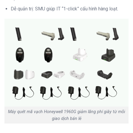
Dễ quản trị: SMU giúp IT “1-click” cấu hình hàng loạt.
Máy quét mã vạch Honeywell 1960G giảm lãng phí giây từ mỗi
giao dịch bán lẻ