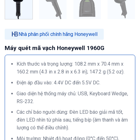
Nhà phân phối chính hãng Honeywell
Máy quét mã vạch Honeywell 1960G
Kích thước và trọng lượng: 108.2 mm x 70.4 mm x
160.2 mm (4.3 in x 2.8 in x 6.3 in); 147.2 g (5.2 oz).
Điện áp đầu vào: 4.4V DC đến 5.5V DC.
Giao diện hệ thống máy chủ: USB, Keyboard Wedge,
RS-232.
Các chỉ báo người dùng: Đèn LED báo giải mã tốt,
đèn LED nhìn từ phía sau, tiếng bíp (âm thanh và âm
lượng có thể điều chỉnh).
Môi trường: Nhiệt độ hoạt động (0°C đến 50°C),