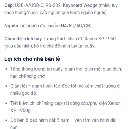
Cáp:
USB-A/USB-C, RS-232, Keyboard Wedge (nhiều tùy
chọn thẳng/cuộn, cấp nguồn qua host/nguồn ngoài).
Nguồn:
bộ nguồn đa chuẩn (NA/EU/AU/CN).
Chân đế trình bày:
tương thích chân đế Xenon XP 1950
(qua cấu hình), hỗ trợ chế độ rảnh tay tại quầy.
Lợi ích cho nhà bán lẻ
Tăng thông lượng tại quầy: giảm thời gian mỗi giao dịch,
hạn chế hàng chờ.
Giảm lỗi – giảm hoàn tác: đọc tốt mã kém chất lượng ở
nhiều góc độ.
Tiết kiệm chi phí nâng cấp: tái dùng cáp/phụ kiện Xenon
XP 1950g.
Độ bền & bảo hành dài: 5 năm – yên tâm vận hành dài
hạn.