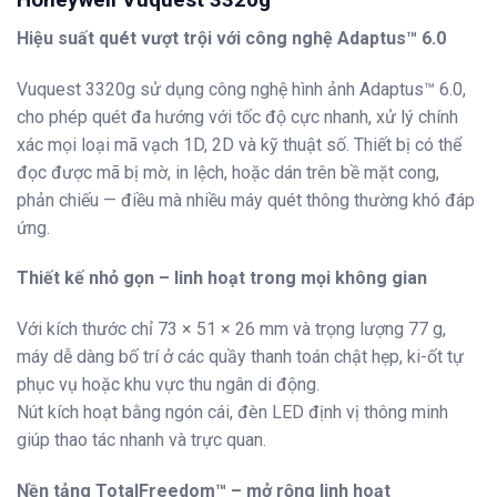
Hiệu suất quét vượt trội với công nghệ Adaptus™ 6.0
Vuquest 3320g sử dụng công nghệ hình ảnh Adaptus™ 6.0,
cho phép quét đa hướng với tốc độ cực nhanh, xử lý chính
xác mọi loại mã vạch 1D, 2D và kỹ thuật số. Thiết bị có thể
đọc được mã bị mờ, in lệch, hoặc dán trên bề mặt cong,
phản chiếu — điều mà nhiều máy quét thông thường khó đáp
ứng.
Thiết kế nhỏ gọn – linh hoạt trong mọi không gian
Với kích thước chỉ 73 × 51 × 26 mm và trọng lượng 77 g,
máy dễ dàng bố trí ở các quầy thanh toán chật hẹp, ki-ốt tự
phục vụ hoặc khu vực thu ngân di động.
Nút kích hoạt bằng ngón cái, đèn LED định vị thông minh
giúp thao tác nhanh và trực quan.
Nền tảng TotalFreedom™ – mở rộng linh hoạt