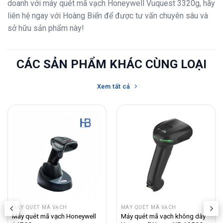
doanh với máy quét mã vạch Honeywell Vuquest 3320g, hãy
liên hệ ngay với Hoàng Biển để được tư vấn chuyên sâu và
sở hữu sản phẩm này!
CÁC SẢN PHẨM KHÁC CÙNG LOẠI
Xem tất cả
MÁY QUÉT MÃ VẠCH
MÁY QUÉT MÃ VẠCH
Máy quét mã vạch Honeywell
Máy quét mã vạch không dây