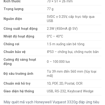
Kích thước
73 × 51 × 26 mm
Trọng lượng
77 g
5VDC ± 0.25V, cấp trực tiếp qua
Nguồn điện
USB
Công suất hoạt động
2.3W (450mA @ 5V)
Nhiệt độ hoạt động
0°C – 40°C
Chống rơi
1.5 m xuống sàn bê tông
Chuẩn bảo vệ
IP53 – chống bụi, chống nước bắn
Cường độ sáng hoạt
0 – 100.000 lux
động
Từ 39 mm đến 560 mm (tùy loại
Độ sâu trường ảnh
mã)
Chuẩn mã hỗ trợ
1D, PDF, 2D, Postal, OCR
Giao diện hệ thống
USB, RS-232, Keyboard Wedge
Máy quét mã vạch Honeywell Vuquest 3320g đáp ứng tiêu