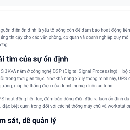
ì nguồn điện ổn định là yếu tố sống còn để đảm bảo hoạt động liên
ng tin cậy cho các văn phòng, cơ quan và doanh nghiệp quy mô 
ường.
i tim của sự ổn định
3KVA nằm ở công nghệ DSP (Digital Signal Processing) – bộ xử lý 
lỗi trong thời gian thực. Nhờ khả năng xử lý thông minh này, UPS 
gưỡng, giúp hệ thống điện của doanh nghiệp luôn an toàn.
oạt động liên tục, đảm bảo dòng điện đầu ra luôn ổn định dù đi
ệu, đặc biệt quan trọng đối với các hệ thống máy chủ và workstatio
m sát, dễ quản lý