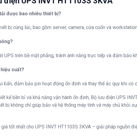
ưu điện UPS INVT HT1103S 3KVA
ải được bao nhiêu thiết bị?
thiết bị cùng lúc, bao gồm server, camera, cửa cuốn và workstati
không?
ặt UPS trên bề mặt phẳng, tránh ánh nắng trực tiếp và đảm bảo khô
 hiệu suất?
bụi bẩn, đảm bảo pin hoạt động ổn định và thay thế ắc quy khi có 
hiết kế bền bỉ và khả năng vận hành ổn định, Bộ lưu điện UPS IN
ết bị không chỉ giúp bảo vệ hệ thống máy tính và máy chủ khỏi sự 
 giá tốt nhất cho UPS INVT HT1103S 3KVA – giải pháp nguồn điện