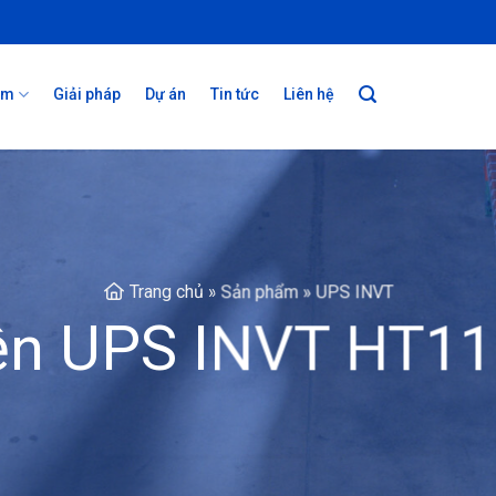
ẩm
Giải pháp
Dự án
Tin tức
Liên hệ
Trang chủ
»
Sản phẩm
»
UPS INVT
iện UPS INVT HT1