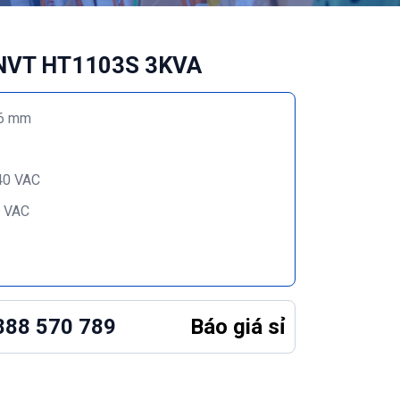
 INVT HT1103S 3KVA
36 mm
40 VAC
0 VAC
0888 570 789
Báo giá sỉ