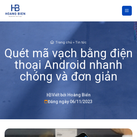
Skip
to
content
Trang chủ
»
Tin tức
Quét mã vạch bằng điện
thoại Android nhanh
chóng và đơn giản
Viết bởi Hoàng Biển
Đăng ngày 06/11/2023