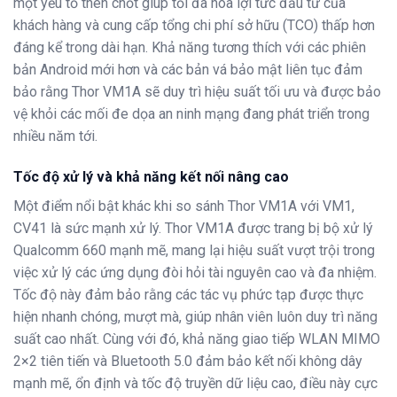
một yếu tố then chốt giúp tối đa hóa lợi tức đầu tư của
khách hàng và cung cấp tổng chi phí sở hữu (TCO) thấp hơn
đáng kể trong dài hạn
. Khả năng tương thích với các phiên
bản Android mới hơn và các bản vá bảo mật liên tục đảm
bảo rằng Thor VM1A sẽ duy trì hiệu suất tối ưu và được bảo
vệ khỏi các mối đe dọa an ninh mạng đang phát triển trong
nhiều năm tới.
Tốc độ xử lý và khả năng kết nối nâng cao
Một điểm nổi bật khác khi so sánh Thor VM1A với VM1,
CV41 là sức mạnh xử lý.
Thor VM1A
được trang bị
bộ xử lý
Qualcomm 660 mạnh mẽ
, mang lại hiệu suất vượt trội trong
việc xử lý các ứng dụng đòi hỏi tài nguyên cao và đa nhiệm.
Tốc độ này đảm bảo rằng các tác vụ phức tạp được thực
hiện nhanh chóng, mượt mà, giúp nhân viên luôn duy trì năng
suất cao nhất.
Cùng với đó, khả năng giao tiếp
WLAN MIMO
2×2
tiên tiến
và Bluetooth 5.0
đảm bảo kết nối không dây
mạnh mẽ, ổn định và tốc độ truyền dữ liệu cao, điều này cực