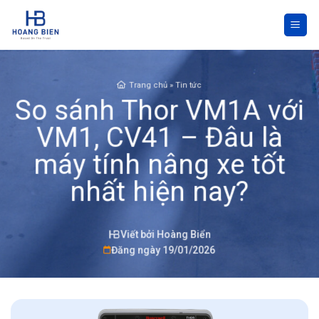
Skip
to
content
Trang chủ
»
Tin tức
So sánh Thor VM1A với
VM1, CV41 – Đâu là
máy tính nâng xe tốt
nhất hiện nay?
Viết bởi Hoàng Biển
Đăng ngày 19/01/2026