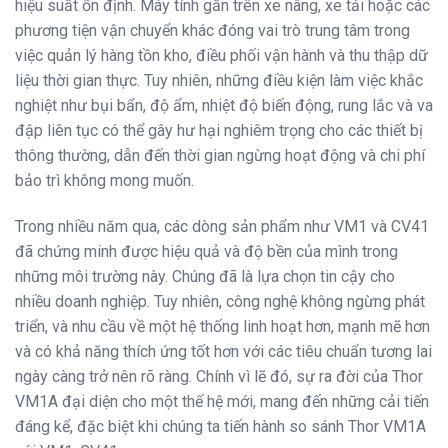
hiệu suất ổn định. Máy tính gắn trên xe nâng, xe tải hoặc các
phương tiện vận chuyển khác đóng vai trò trung tâm trong
việc quản lý hàng tồn kho, điều phối vận hành và thu thập dữ
liệu thời gian thực. Tuy nhiên, những điều kiện làm việc khắc
nghiệt như bụi bẩn, độ ẩm, nhiệt độ biến động, rung lắc và va
đập liên tục có thể gây hư hại nghiêm trọng cho các thiết bị
thông thường, dẫn đến thời gian ngừng hoạt động và chi phí
bảo trì không mong muốn.
Trong nhiều năm qua, các dòng sản phẩm như VM1 và CV41
đã chứng minh được hiệu quả và độ bền của mình trong
những môi trường này. Chúng đã là lựa chọn tin cậy cho
nhiều doanh nghiệp. Tuy nhiên, công nghệ không ngừng phát
triển, và nhu cầu về một hệ thống linh hoạt hơn, mạnh mẽ hơn
và có khả năng thích ứng tốt hơn với các tiêu chuẩn tương lai
ngày càng trở nên rõ ràng. Chính vì lẽ đó, sự ra đời của Thor
VM1A đại diện cho một thế hệ mới, mang đến những cải tiến
đáng kể, đặc biệt khi chúng ta tiến hành so sánh Thor VM1A