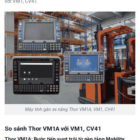
với VM1, CV41.
Máy tính gắn xe nâng Thor VM1A, VM1, CV41
So sánh Thor VM1A với VM1, CV41
Thor VM1A: Bước tiến vượt trội từ nền tảng Mobility