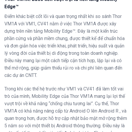
Edge™
Điểm khác biệt cốt lõi và quan trọng nhất khi so sánh Thor
VM1A với VM1, CV41 nằm ở việc Thor VM1A được xây
dựng trên nền tảng Mobility Edge™.
Đây là một kiến trúc
phần cứng và phần mềm chung, được thiết kế để chuẩn hóa
và đơn giản hóa việc triển khai, phát triển, hiệu suất và quản
lý vòng đời của thiết bị di động trong toàn doanh nghiệp
.
Điều này mang lại một cách tiếp cận tích hợp, lặp lại và có
thể mở rộng, giúp giảm thiểu rủi ro và chi phí liên quan đến
các dự án CNTT.
Trong khi các thế hệ trước như VM1 và CV41 đã làm tốt vai
trò của mình, Mobility Edge của Thor VM1A mang lại lợi thế
vượt trội về khả năng “chống chịu tương lai”.
Cụ thể,
Thor
VM1A
có khả năng nâng cấp từ Android O lên Android R
, và
quan trọng hơn, được hỗ trợ cập nhật bảo mật mở rộng thêm
5 năm
so với một thiết bị Android thông thường
.
Điều này là