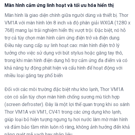
Màn hình cảm ứng linh hoạt và tối ưu hóa hiển thị
Màn hình là giao diện chính giữa người dùng và thiết bị. Thor
VM1A với màn hình lớn 8 inch và độ phân giải WXGA (1280 x
768) mang lại trải nghiệm hiển thị vượt trội.
Đặc biệt, nó hỗ
trợ cả tùy chọn màn hình cảm ứng điện trở và điện dung
.
Điều này cung cấp sự linh hoạt cao: màn hình điện trở lý
tưởng cho việc sử dụng với bút stylus hoặc găng tay thô,
trong khi màn hình điện dung hỗ trợ cảm ứng đa điểm và có
khả năng tự động phát hiện và cấu hình để hoạt động với
nhiều loại găng tay phổ biến
Đối với các môi trường đặc biệt như kho lạnh,
Thor VM1A
còn có sẵn tùy chọn
màn hình chống sương mù
tích hợp
(screen defroster)
.
Đây là một lợi thế quan trọng khi
so sánh
Thor VM1A với VM1, CV41
trong các ứng dụng kho lạnh,
giúp loại bỏ hiện tượng ngưng tụ hơi nước làm mờ màn hình
và đảm bảo tầm nhìn luôn rõ ràng, không ảnh hưởng đến khả
năng quét mã vạch hay nhập liệu
.