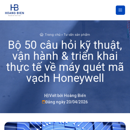
Skip
to
content
Trang chủ
»
Tư vấn sản phẩm
Bộ 50 câu hỏi kỹ thuật,
vận hành & triển khai
thực tế về máy quét mã
vạch Honeywell
Viết bởi Hoàng Biển
Đăng ngày 20/04/2026