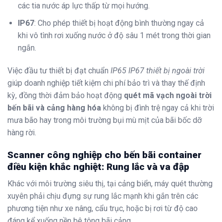
các tia nước áp lực thấp từ mọi hướng.
IP67
: Cho phép thiết bị hoạt động bình thường ngay cả
khi vô tình rơi xuống nước ở độ sâu 1 mét trong thời gian
ngắn.
Việc đầu tư thiết bị đạt chuẩn
IP65 IP67 thiết bị ngoài trời
giúp doanh nghiệp tiết kiệm chi phí bảo trì và thay thế định
kỳ, đồng thời đảm bảo hoạt động
quét mã vạch ngoài trời
bến bãi và cảng hàng hóa
không bị đình trệ ngay cả khi trời
mưa bão hay trong môi trường bụi mù mịt của bãi bốc dỡ
hàng rời.
Scanner công nghiệp cho bến bãi container
điều kiện khắc nghiệt: Rung lắc và va đập
Khác với môi trường siêu thị, tại cảng biển, máy quét thường
xuyên phải chịu đựng sự rung lắc mạnh khi gắn trên các
phương tiện như xe nâng, cẩu trục, hoặc bị rơi từ độ cao
đáng kể xuống nền bê tông bãi cảng.