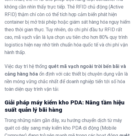
không cần nhìn thấy trực tiếp. Thẻ RFID chủ động (Active
RFID) thậm chí còn có thể tích hợp cảm biến phát hiện
container bị mở trái phép hoặc giám sát hàng hóa nguy hiểm
theo thời gian thực. Tuy nhiên, do chi phí đầu tư RFID rất
cao, mã vạch vẫn là lựa chọn ưu tiên cho hơn 80% quy trình
logistics hiện nay nhờ tính chuẩn hóa quốc tế và chi phí vận
hành thấp.
Việc duy trì hệ thống
quét mã vạch ngoài trời bến bãi và
cảng hàng hóa
ổn định với các thiết bị chuyên dụng vẫn là
nền móng vững chắc nhất để doanh nghiệp tiến tới số hóa
toàn diện quy trình vận tải.
Giải pháp máy kiểm kho PDA: Nâng tầm hiệu
suất quản lý bãi hàng
Trong những năm gần đây, xu hướng chuyển dịch từ máy
quét có dây sang máy kiểm kho PDA di động (Mobile
Computer) đang trở nên mạnh mẽ trong các hoạt động
quét