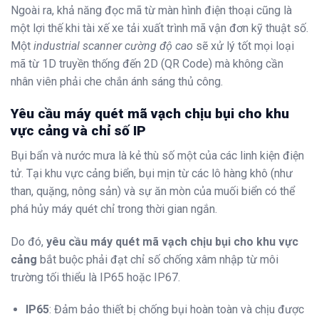
Ngoài ra, khả năng đọc mã từ màn hình điện thoại cũng là
một lợi thế khi tài xế xe tải xuất trình mã vận đơn kỹ thuật số.
Một
industrial scanner cường độ cao
sẽ xử lý tốt mọi loại
mã từ 1D truyền thống đến 2D (QR Code) mà không cần
nhân viên phải che chắn ánh sáng thủ công.
Yêu cầu máy quét mã vạch chịu bụi cho khu
vực cảng và chỉ số IP
Bụi bẩn và nước mưa là kẻ thù số một của các linh kiện điện
tử. Tại khu vực cảng biển, bụi mịn từ các lô hàng khô (như
than, quặng, nông sản) và sự ăn mòn của muối biển có thể
phá hủy máy quét chỉ trong thời gian ngắn.
Do đó,
yêu cầu máy quét mã vạch chịu bụi cho khu vực
cảng
bắt buộc phải đạt chỉ số chống xâm nhập từ môi
trường tối thiểu là IP65 hoặc IP67.
IP65
: Đảm bảo thiết bị chống bụi hoàn toàn và chịu được