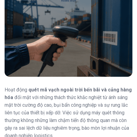
Hoạt động
quét mã vạch ngoài trời bến bãi và cảng hàng
hóa
đối mặt với những thách thức khắc nghiệt từ ánh sáng
mặt trời cường độ cao, bụi bẩn công nghiệp và sự rung lắc
liên tục của thiết bị xếp dỡ. Việc sử dụng máy quét thông
thường không những làm chậm tiến độ thông quan mà còn
gây ra sai lệch dữ liệu nghiêm trọng, bào mòn lợi nhuận của
doanh nghiệp logistics.