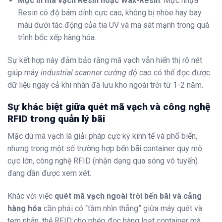
Mực in mã vạch Resin hoặc Wax-Resin
: Mực nhựa
Resin có độ bám dính cực cao, không bị nhòe hay bay
màu dưới tác động của tia UV và ma sát mạnh trong quá
trình bốc xếp hàng hóa.
Sự kết hợp này đảm bảo rằng mã vạch vẫn hiển thị rõ nét
giúp máy
industrial scanner cường độ cao
có thể đọc được
dữ liệu ngay cả khi nhãn đã lưu kho ngoài trời từ 1-2 năm.
Sự khác biệt giữa quét mã vạch và công nghệ
RFID trong quản lý bãi
Mặc dù mã vạch là giải pháp cực kỳ kinh tế và phổ biến,
nhưng trong một số trường hợp bến bãi container quy mô
cực lớn, công nghệ RFID (nhận dạng qua sóng vô tuyến)
đang dần được xem xét.
Khác với việc
quét mã vạch ngoài trời bến bãi và cảng
hàng hóa
cần phải có “tầm nhìn thẳng” giữa máy quét và
tem nhãn, thẻ RFID cho phép đọc hàng loạt container mà