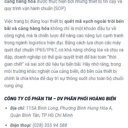
cảng hàng hóa
được thực hiện bởi những thiết bị tin cậy và
quy trình vận hành chuẩn (SOP).
Việc trang bị đúng loại thiết bị
quét mã vạch ngoài trời bến
bãi và cảng hàng hóa
không chỉ là một khoản đầu tư về
công nghệ, mà là chiến lược để nâng cao năng lực cạnh tranh
trong ngành logistics hiện đại. Bằng cách lựa chọn các máy
quét đạt chuẩn IP65/IP67, có khả năng chống lóa và chịu va
đập, doanh nghiệp có thể giải quyết triệt để bài toán “thời
gian chết” và sai sót dữ liệu tại bến bãi. Hãy nhớ rằng, trong
môi trường khắc nghiệt của cảng biển, độ bền của thiết bị
chính là chìa khóa để duy trì sự thông suốt cho toàn bộ chuỗi
cung ứng.
CÔNG TY CỔ PHẦN TM – DV PHÂN PHỐI HOÀNG BIỂN
Địa chỉ:
115A Bình Long, Phường Bình Hưng Hòa A,
Quận Bình Tân, TP Hồ Chí Minh
Điện thoại:
(028) 355 94 588