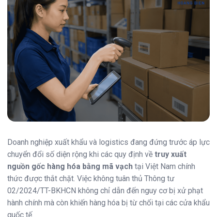
Doanh nghiệp xuất khẩu và logistics đang đứng trước áp lực
chuyển đổi số diện rộng khi các quy định về
truy xuất
nguồn gốc hàng hóa bằng mã vạch
tại Việt Nam chính
thức được thắt chặt. Việc không tuân thủ Thông tư
02/2024/TT-BKHCN không chỉ dẫn đến nguy cơ bị xử phạt
hành chính mà còn khiến hàng hóa bị từ chối tại các cửa khẩu
quốc tế.