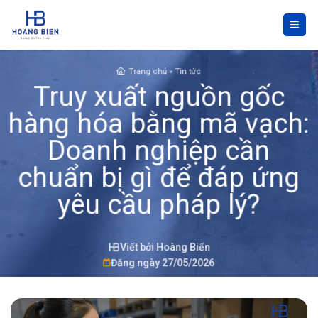
Skip
to
content
Trang chủ
»
Tin tức
Truy xuất nguồn gốc
hàng hóa bằng mã vạch:
Doanh nghiệp cần
chuẩn bị gì để đáp ứng
yêu cầu pháp lý?
Viết bởi Hoàng Biển
Đăng ngày 27/05/2026