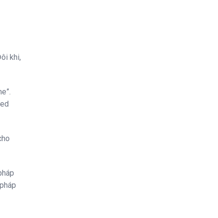
ôi khi,
me”.
led
cho
pháp
 pháp