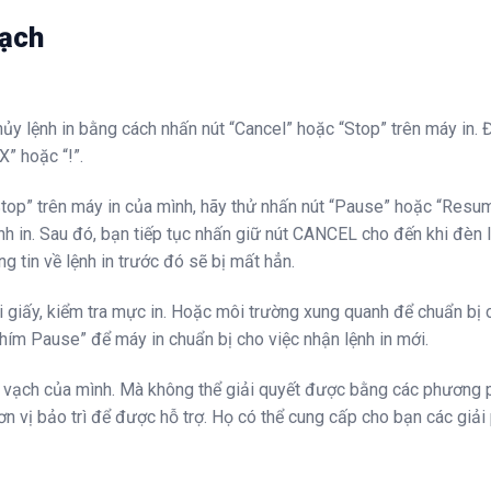
vạch
ủy lệnh in bằng cách nhấn nút “Cancel” hoặc “Stop” trên máy in. Đ
” hoặc “!”.
Stop” trên máy in của mình, hãy thử nhấn nút “Pause” hoặc “Resu
nh in. Sau đó, bạn tiếp tục nhấn giữ nút CANCEL cho đến khi đèn 
ng tin về lệnh in trước đó sẽ bị mất hẳn.
ại giấy, kiểm tra mực in. Hoặc môi trường xung quanh để chuẩn bị 
“phím Pause” để máy in chuẩn bị cho việc nhận lệnh in mới.
 vạch của mình. Mà không thể giải quyết được bằng các phương 
ơn vị bảo trì để được hỗ trợ. Họ có thể cung cấp cho bạn các giải