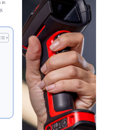
in.
y,