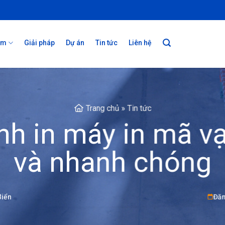
ẩm
Giải pháp
Dự án
Tin tức
Liên hệ
Trang chủ
»
Tin tức
nh in máy in mã v
và nhanh chóng
Biển
Đăn