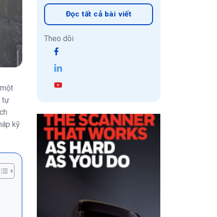
Đọc tất cả bài viết
Theo dõi
 một
 tự
ách
háp kỹ