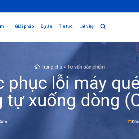
ẩm
Giải pháp
Dự án
Tin tức
Liên hệ
Trang chủ
»
Tư vấn sản phẩm
 phục lỗi máy qu
 tự xuống dòng (
Biển
Đăn