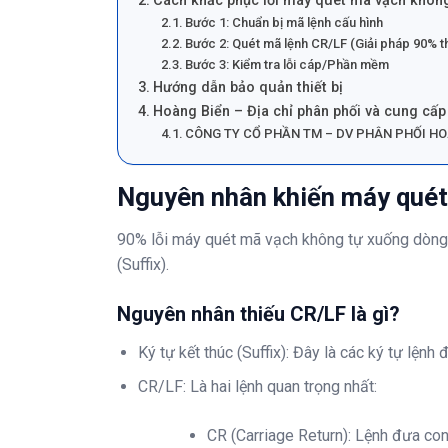
Cách khắc phục lỗi máy quét mã vạch khôn
Bước 1: Chuẩn bị mã lệnh cấu hình
Bước 2: Quét mã lệnh CR/LF (Giải pháp 90% 
Bước 3: Kiểm tra lỗi cáp/Phần mềm
Hướng dẫn bảo quản thiết bị
Hoàng Biển – Địa chỉ phân phối và cung cấ
CÔNG TY CỔ PHẦN TM – DV PHÂN PHỐI HO
Nguyên nhân khiến máy quét
90% lỗi máy quét mã vạch không tự xuống dòng k
(Suffix).
Nguyên nhân thiếu CR/LF là gì?
Ký tự kết thúc (Suffix): Đây là các ký tự lện
CR/LF: Là hai lệnh quan trọng nhất:
CR (Carriage Return): Lệnh đưa con