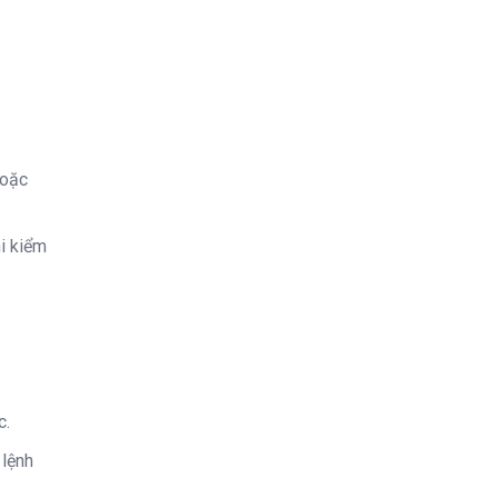
hoặc
i kiểm
c.
 lệnh