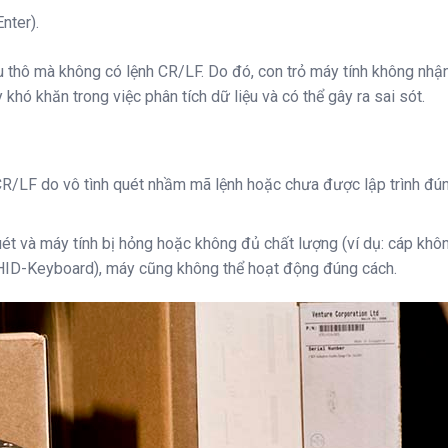
nter).
ệu thô mà không có lệnh CR/LF. Do đó, con trỏ máy tính không nh
khó khăn trong việc phân tích dữ liệu và có thể gây ra sai sót.
h CR/LF do vô tình quét nhầm mã lệnh hoặc chưa được lập trình đú
uét và máy tính bị hỏng hoặc không đủ chất lượng (ví dụ: cáp khô
B HID-Keyboard), máy cũng không thể hoạt động đúng cách.