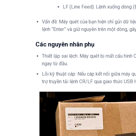
LF (Line Feed): Lệnh xuống dòng (E
Vấn đề: Máy quét của bạn hiện chỉ gửi dữ li
lệnh “Enter” và giữ nguyên trên một dòng, gây 
Các nguyên nhân phụ
Thiết lập sai lệch: Máy quét bị mất cấu hìn
ngay từ đầu.
Lỗi kỹ thuật cáp: Nếu cáp kết nối giữa máy q
trợ truyền tải lệnh CR/LF qua giao thức US