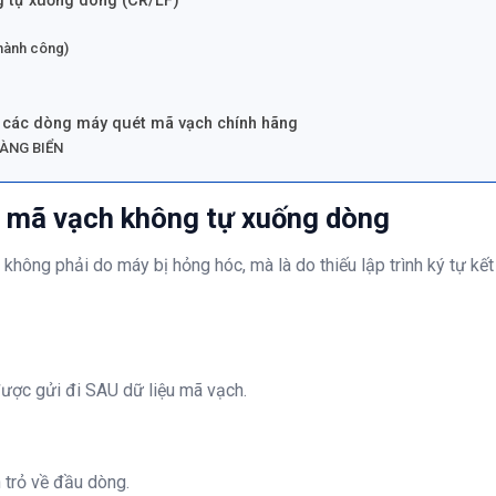
g tự xuống dòng (CR/LF)
thành công)
p các dòng máy quét mã vạch chính hãng
ÀNG BIỂN
 mã vạch không tự xuống dòng
hông phải do máy bị hỏng hóc, mà là do thiếu lập trình ký tự kết
h được gửi đi SAU dữ liệu mã vạch.
 trỏ về đầu dòng.