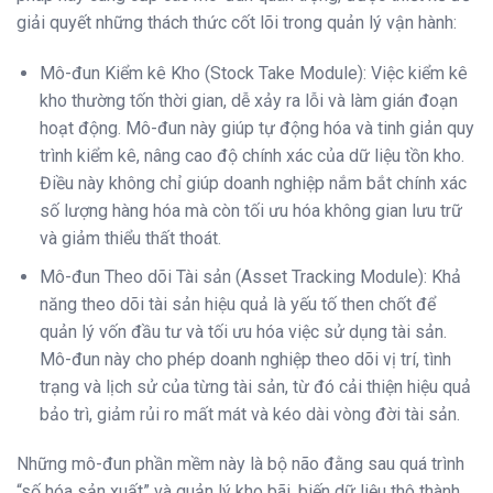
giải quyết những thách thức cốt lõi trong quản lý vận hành:
Mô-đun Kiểm kê Kho (Stock Take Module): Việc kiểm kê
kho thường tốn thời gian, dễ xảy ra lỗi và làm gián đoạn
hoạt động. Mô-đun này giúp tự động hóa và tinh giản quy
trình kiểm kê, nâng cao độ chính xác của dữ liệu tồn kho.
Điều này không chỉ giúp doanh nghiệp nắm bắt chính xác
số lượng hàng hóa mà còn tối ưu hóa không gian lưu trữ
và giảm thiểu thất thoát.
Mô-đun Theo dõi Tài sản (Asset Tracking Module): Khả
năng theo dõi tài sản hiệu quả là yếu tố then chốt để
quản lý vốn đầu tư và tối ưu hóa việc sử dụng tài sản.
Mô-đun này cho phép doanh nghiệp theo dõi vị trí, tình
trạng và lịch sử của từng tài sản, từ đó cải thiện hiệu quả
bảo trì, giảm rủi ro mất mát và kéo dài vòng đời tài sản.
Những mô-đun phần mềm này là bộ não đằng sau quá trình
“số hóa sản xuất” và quản lý kho bãi, biến dữ liệu thô thành