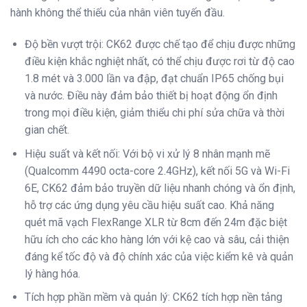
hành không thể thiếu của nhân viên tuyến đầu.
Độ bền vượt trội: CK62 được chế tạo để chịu được những
điều kiện khắc nghiệt nhất, có thể chịu được rơi từ độ cao
1.8 mét và 3.000 lần va đập, đạt chuẩn IP65 chống bụi
và nước. Điều này đảm bảo thiết bị hoạt động ổn định
trong mọi điều kiện, giảm thiểu chi phí sửa chữa và thời
gian chết.
Hiệu suất và kết nối: Với bộ vi xử lý 8 nhân mạnh mẽ
(Qualcomm 4490 octa-core 2.4GHz), kết nối 5G và Wi-Fi
6E, CK62 đảm bảo truyền dữ liệu nhanh chóng và ổn định,
hỗ trợ các ứng dụng yêu cầu hiệu suất cao. Khả năng
quét mã vạch FlexRange XLR từ 8cm đến 24m đặc biệt
hữu ích cho các kho hàng lớn với kệ cao và sâu, cải thiện
đáng kể tốc độ và độ chính xác của việc kiểm kê và quản
lý hàng hóa.
Tích hợp phần mềm và quản lý: CK62 tích hợp nền tảng