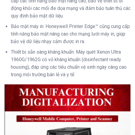
cấp các tính năng bảo mật nâng cao, bảo vệ thiết bị di
động khỏi các mối đe dọa mạng và đảm bảo tuân thủ các
quy định bảo mật dữ liệu.
Bảo mật máy in: Honeywell Printer Edge™ cũng cung cấp
tính năng bảo mật nâng cao cho mạng lưới máy in, giúp
bảo vệ dữ liệu nhạy cảm được in ra.
Thiết bị sẵn sàng kháng khuẩn: Máy quét Xenon Ultra
1960G/1962G có vỏ kháng khuẩn (disinfectant ready
housing), đáp ứng các tiêu chuẩn vệ sinh ngày càng cao
trong môi trường bán lẻ và y tế.