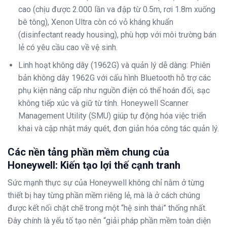
cao (chịu được 2.000 lần va đập từ 0.5m, rơi 1.8m xuống
bê tông), Xenon Ultra còn có vỏ kháng khuẩn
(disinfectant ready housing), phù hợp với môi trường bán
lẻ có yêu cầu cao về vệ sinh.
Linh hoạt không dây (1962G) và quản lý dễ dàng: Phiên
bản không dây 1962G với cấu hình Bluetooth hỗ trợ các
phụ kiện nâng cấp như nguồn điện có thể hoán đổi, sạc
không tiếp xúc và giữ từ tính. Honeywell Scanner
Management Utility (SMU) giúp tự động hóa việc triển
khai và cập nhật máy quét, đơn giản hóa công tác quản lý.
Các nền tảng phần mềm chung của
Honeywell: Kiến tạo lợi thế cạnh tranh
Sức mạnh thực sự của Honeywell không chỉ nằm ở từng
thiết bị hay từng phần mềm riêng lẻ, mà là ở cách chúng
được kết nối chặt chẽ trong một “hệ sinh thái” thống nhất.
Đây chính là yếu tố tạo nên “giải pháp phần mềm toàn diện