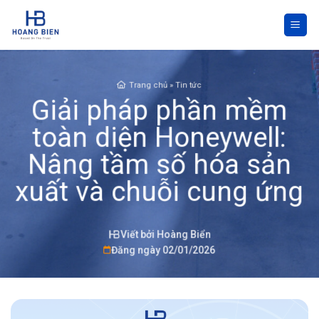
Skip
to
content
Trang chủ
»
Tin tức
Giải pháp phần mềm
toàn diện Honeywell:
Nâng tầm số hóa sản
xuất và chuỗi cung ứng
Viết bởi Hoàng Biển
Đăng ngày 02/01/2026