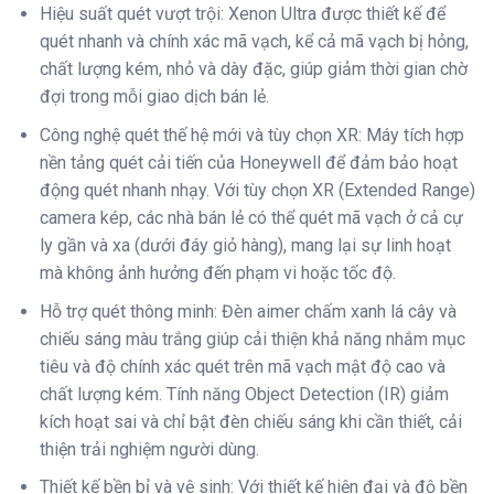
Hiệu suất quét vượt trội: Xenon Ultra được thiết kế để
quét nhanh và chính xác mã vạch, kể cả mã vạch bị hỏng,
chất lượng kém, nhỏ và dày đặc, giúp giảm thời gian chờ
đợi trong mỗi giao dịch bán lẻ.
Công nghệ quét thế hệ mới và tùy chọn XR: Máy tích hợp
nền tảng quét cải tiến của Honeywell để đảm bảo hoạt
động quét nhanh nhạy. Với tùy chọn XR (Extended Range)
camera kép, các nhà bán lẻ có thể quét mã vạch ở cả cự
ly gần và xa (dưới đáy giỏ hàng), mang lại sự linh hoạt
mà không ảnh hưởng đến phạm vi hoặc tốc độ.
Hỗ trợ quét thông minh: Đèn aimer chấm xanh lá cây và
chiếu sáng màu trắng giúp cải thiện khả năng nhắm mục
tiêu và độ chính xác quét trên mã vạch mật độ cao và
chất lượng kém. Tính năng Object Detection (IR) giảm
kích hoạt sai và chỉ bật đèn chiếu sáng khi cần thiết, cải
thiện trải nghiệm người dùng.
Thiết kế bền bỉ và vệ sinh: Với thiết kế hiện đại và độ bền