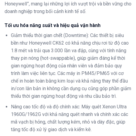
Honeywell”, mang lại những lợi ích vượt trội và bền vững cho
doanh nghiệp trong bối cảnh kinh tế số.
Tối ưu hóa năng suất và hiệu quả vận hành
Giảm thiểu thời gian chết (Downtime): Các thiết bị siêu
bền như Honeywell CK62 có khả năng chịu rơi từ độ cao
1.8 mét và trải qua 3.000 lần va đập, cùng với tính năng
thay pin nóng (hot-swappable), giúp giảm đáng kể thời
gian ngừng hoạt động của nhân viên và đảm bảo quy
trình làm việc liên tục. Các máy in PM45/PM65 với cơ
chế in hoàn toàn bằng kim loại và khả năng thay thế đầu
in/con lăn bản in không cần dụng cụ cũng góp phần giảm
thiểu thời gian ngừng hoạt động và nhu cầu bảo trì.
Nâng cao tốc độ và độ chính xác: Máy quét Xenon Ultra
1960G/1962G với khả năng quét nhanh và chính xác các
mã vạch bị hỏng, chất lượng kém, nhỏ và dày đặc, giúp
tăng tốc độ xử lý giao dịch và kiểm kê.