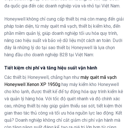
đa quốc gia đến các doanh nghiệp vừa và nhỏ tại Việt Nam.
Honeywell không chỉ cung cấp thiết bị mà còn mang đến giải
pháp toàn diện, từ máy quét mã vạch, thiết bị kiểm kho, đến
phần mềm quản lý, giúp doanh nghiệp tối ưu hóa quy trình,
nâng cao hiệu suất và bảo vệ dữ liệu một cách an toàn. Dưới
đây là những lý do tại sao thiết bị Honeywell là lựa chọn
hàng đầu cho doanh nghiệp B2B tại Việt Nam:
Tiết kiệm chi phí và tăng hiệu suất vận hành
Các thiết bị Honeywell, chẳng hạn như
máy quét mã vạch
Honeywell Xenon XP 1950g
hay máy kiểm kho Honeywell
cho kho lạnh, được thiết kế để tự động hóa quy trình kiểm kê
và quản lý hàng hóa. Với tốc độ quét nhanh và độ chính xác
cao, những thiết bị này giúp giảm thiểu sai sót, tiết kiệm thời
gian thao tác thủ công và tối ưu hóa nguồn lực lao động. Kết
quả? Doanh nghiệp không chỉ cắt giảm chi phí vận hành mà
còn tăng năng suất đáng kể, tạo ra giá trị lớn hơn từ cùng