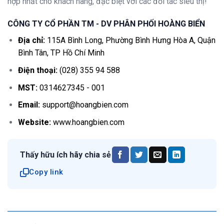
hợp nhất cho khách hàng, đặc biệt với các đối tác siêu thị!
CÔNG TY CỔ PHẦN TM - DV PHÂN PHỐI HOÀNG BIỂN
Địa chỉ:
115A Bình Long, Phường Bình Hưng Hòa A, Quận
Bình Tân, TP Hồ Chí Minh
Điện thoại:
(028) 355 94 588
MST:
0314627345 - 001
Email:
support@hoangbien.com
Website:
www.hoangbien.com
Thấy hữu ích hãy chia sẻ
Copy link