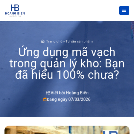
Skip
to
content
Trang chủ
»
Tư vấn sản phẩm
Ứng dụng mã vạch
trong quản lý kho: Bạn
đã hiểu 100% chưa?
Viết bởi Hoàng Biển
Đăng ngày 07/03/2026