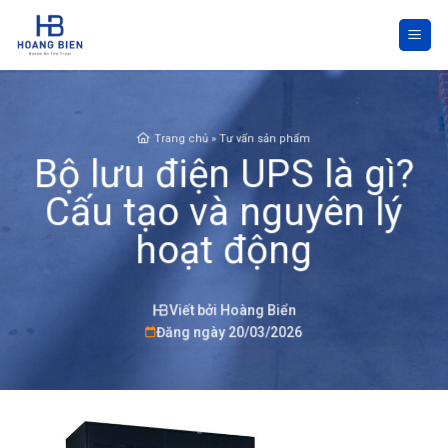
Skip
to
content
Trang chủ
»
Tư vấn sản phẩm
Bộ lưu điện UPS là gì?
Cấu tạo và nguyên lý
hoạt động
Viết bởi Hoàng Biển
Đăng ngày 20/03/2026