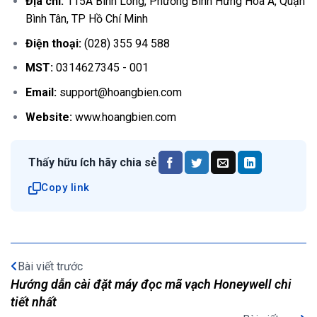
Địa chỉ:
115A Bình Long, Phường Bình Hưng Hòa A, Quận
Bình Tân, TP Hồ Chí Minh
Điện thoại:
(028) 355 94 588
MST:
0314627345 - 001
Email:
support@hoangbien.com
Website:
www.hoangbien.com
Thấy hữu ích hãy chia sẻ
Copy link
Bài viết trước
Hướng dẫn cài đặt máy đọc mã vạch Honeywell chi
tiết nhất