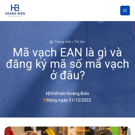
Skip
to
content
Trang chủ
»
Tin tức
Mã vạch EAN là gì và
đăng ký mã số mã vạch
ở đâu?
Viết bởi Hoàng Biển
Đăng ngày 31/12/2022