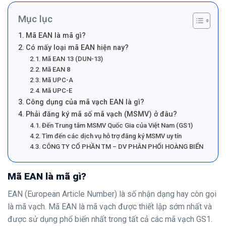
Mục lục
Mã EAN là mã gì?
Có mấy loại mã EAN hiện nay?
Mã EAN 13 (DUN-13)
Mã EAN 8
Mã UPC-A
Mã UPC-E
Công dụng của mã vạch EAN là gì?
Phải đăng ký mã số mã vạch (MSMV) ở đâu?
Đến Trung tâm MSMV Quốc Gia của Việt Nam (GS1)
Tìm đến các dịch vụ hỗ trợ đăng ký MSMV uy tín
CÔNG TY CỔ PHẦN TM – DV PHÂN PHỐI HOÀNG BIỂN
Mã EAN là mã gì?
EAN (European Article Number) là số nhận dạng hay còn gọi
là mã vạch. Mã EAN là mã vạch được thiết lập sớm nhất và
được sử dụng phổ biến nhất trong tất cả các mã vạch GS1.