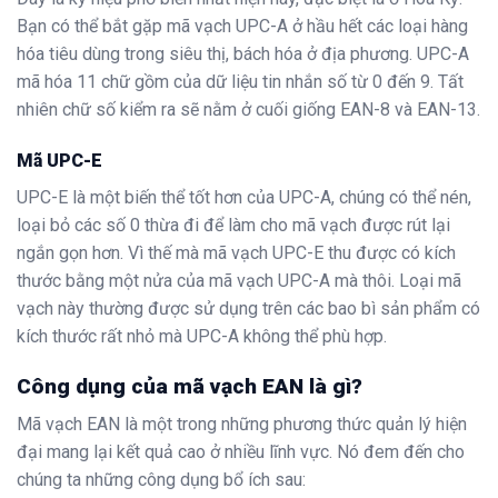
Bạn có thể bắt gặp mã vạch UPC-A ở hầu hết các loại hàng
hóa tiêu dùng trong siêu thị, bách hóa ở địa phương. UPC-A
mã hóa 11 chữ gồm của dữ liệu tin nhắn số từ 0 đến 9. Tất
nhiên chữ số kiểm ra sẽ nằm ở cuối giống EAN-8 và EAN-13.
Mã UPC-E
UPC-E là một biến thể tốt hơn của UPC-A, chúng có thể nén,
loại bỏ các số 0 thừa đi để làm cho mã vạch được rút lại
ngắn gọn hơn. Vì thế mà mã vạch UPC-E thu được có kích
thước bằng một nửa của mã vạch UPC-A mà thôi. Loại mã
vạch này thường được sử dụng trên các bao bì sản phẩm có
kích thước rất nhỏ mà UPC-A không thể phù hợp.
Công dụng của mã vạch EAN là gì?
Mã vạch EAN là một trong những phương thức quản lý hiện
đại mang lại kết quả cao ở nhiều lĩnh vực. Nó đem đến cho
chúng ta những công dụng bổ ích sau: