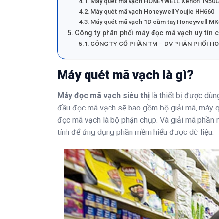
Máy quét mã vạch HONEYWELL Xenon 1950
Máy quét mã vạch Honeywell Youjie HH660
Máy quét mã vạch 1D cầm tay Honeywell M
Công ty phân phối máy đọc mã vạch uy tín c
CÔNG TY CỔ PHẦN TM – DV PHÂN PHỐI HO
Máy quét mã vạch là gì?
Máy đọc mã vạch siêu thị
là thiết bị được dù
đầu đọc mã vạch sẽ bao gồm bộ giải mã, máy qu
đọc mã vạch là bộ phận chụp. Và giải mã phần m
tính để ứng dụng phần mềm hiểu được dữ liệu.