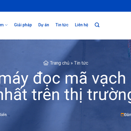
ẩm
Giải pháp
Dự án
Tin tức
Liên hệ
Trang chủ
»
Tin tức
 máy đọc mã vạch s
nhất trên thị trườn
Biển
Đăn