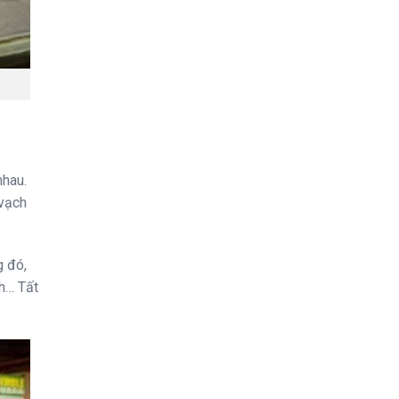
nhau.
 vạch
g đó,
ch… Tất