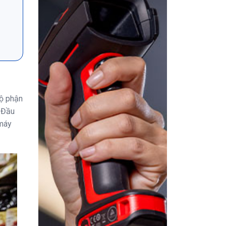
Bộ phận
 Đầu
 máy