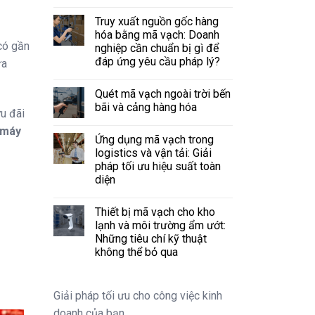
Truy xuất nguồn gốc hàng
hóa bằng mã vạch: Doanh
có gần
nghiệp cần chuẩn bị gì để
đáp ứng yêu cầu pháp lý?
ưa
Quét mã vạch ngoài trời bến
bãi và cảng hàng hóa
u đãi
máy
Ứng dụng mã vạch trong
logistics và vận tải: Giải
pháp tối ưu hiệu suất toàn
diện
Thiết bị mã vạch cho kho
lạnh và môi trường ẩm ướt:
Những tiêu chí kỹ thuật
không thể bỏ qua
Giải pháp tối ưu cho công việc kinh
doanh của bạn.